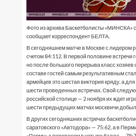
Фото из архива Баскетболисты «МИНСКА» с
сообщает корреспондент БЕЛТА.
В сегодняшнем матче в Москве с лидером 
счетом 84:112. В первой половине встречи
но после большого перерыва класс хозяев 
составе гостей самым результативным стал 
армейцев это шестая виктория кряду, а дл
шести проведенных встречах. Свой следую
российской столице — 2 ноября их ждет игр
шести предыдущих матчах москвичи добыл
В других сегодняшних встречах баскетболи
саратовского «Автодора» — 75:62, а в Пер
«Парму» с перевесом в четыре балла — 78:7