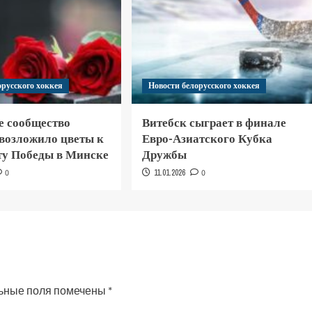
орусского хоккея
Новости белорусского хоккея
е сообщество
Витебск сыграет в финале
 возложило цветы к
Евро-Азиатского Кубка
у Победы в Минске
Дружбы
0
11.01.2026
0
ьные поля помечены
*