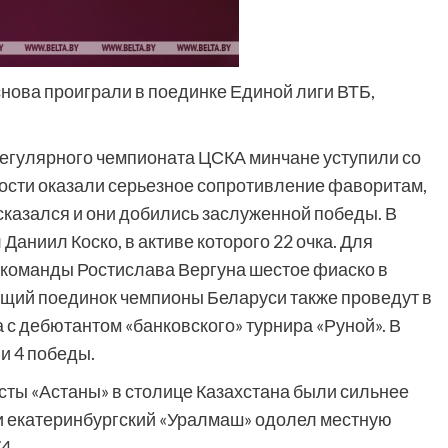
нова проиграли в поединке Единой лиги ВТБ,
регулярного чемпионата ЦСКА минчане уступили со
 гости оказали серьезное сопротивление фаворитам,
сказался и они добились заслуженной победы. В
Даниил Коско, в активе которого 22 очка. Для
я команды Ростислава Вергуна шестое фиаско в
щий поединок чемпионы Беларуси также проведут в
а с дебютантом «банковского» турнира «Руной». В
и 4 победы.
сты «Астаны» в столице Казахстана были сильнее
ми екатеринбургский «Уралмаш» одолел местную
4.