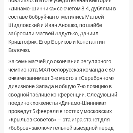
повлияло. В итоге убедительная виктория
«Динамо-Шинника» со счетом 8:4, дублями в
составе бобруйчан отметились Матвей
Шидловский и Иван Аношко, по шайбе
забросили Матвей Ладутько, Даниил
Криштофик, Егор Бориков и Константин
Волочко.
За семь матчей до окончания регулярного
чемпионата МХЛ белорусская команда с 60
очками занимает 3-е место в «Серебряном»
дивизионе Запада и общую 7-ю позицию в
сводной таблице конференции. Следующий
поединок хоккеисты «Динамо-Шинника»
проведут 5 февраля в гостях у московских
«Крыльев Советов» — эта игра станет для
«бобров» заключительной выездной перед