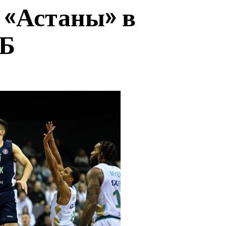
 «Астаны» в
ТБ