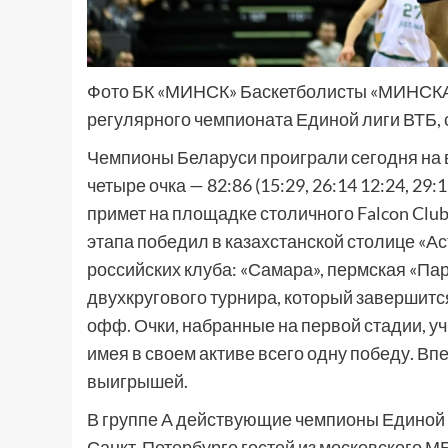
Фото БК «МИНСК» Баскетболисты «МИНСКА»
регулярного чемпионата Единой лиги ВТБ,
Чемпионы Беларуси проиграли сегодня на 
четыре очка — 82:86 (15:29, 26:14 12:24, 2
примет на площадке столичного Falcon Club
этапа победил в казахстанской столице «Ас
российских клуба: «Самара», пермская «Па
двухкругового турнира, который завершитс
офф. Очки, набранные на первой стадии, 
имея в своем активе всего одну победу. Вп
выигрышей.
В группе А действующие чемпионы Единой 
Санкт-Петербурге гостей из московского 