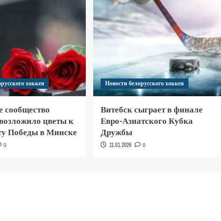
орусского хоккея
Новости белорусского хоккея
е сообщество
Витебск сыграет в финале
 возложило цветы к
Евро-Азиатского Кубка
у Победы в Минске
Дружбы
0
11.01.2026
0