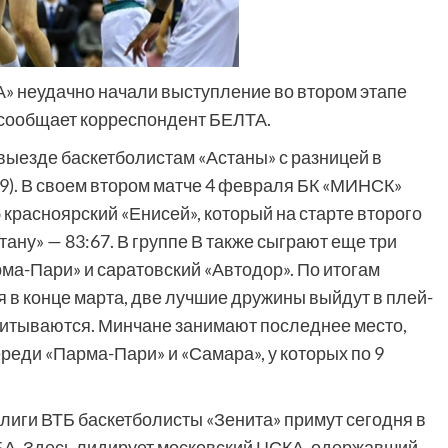
 неудачно начали выступление во втором этапе
 сообщает корреспондент БЕЛТА.
выезде баскетболистам «Астаны» с разницей в
9:19). В своем втором матче 4 февраля БК «МИНСК»
 красноярский «Енисей», который на старте второго
тану» — 83:67. В группе В также сыграют еще три
рма-Пари» и саратовский «Автодор». По итогам
я в конце марта, две лучшие дружины выйдут в плей-
учитываются. Минчане занимают последнее место,
ереди «Парма-Пари» и «Самара», у которых по 9
лиги ВТБ баскетболисты «Зенита» примут сегодня в
МБА. Здесь лидирует московский ЦСКА, одержавший