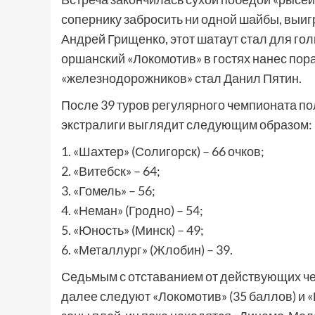
сопернику забросить ни одной шайбы, выигр
Андрей Грищенко, этот шатаут стал для гол
оршанский «Локомотив» в гостях нанес пора
«железнодорожников» стал Данил Пятин.
После 39 туров регулярного чемпионата п
экстралиги выглядит следующим образом:
1. «Шахтер» (Солигорск) – 66 очков;
2. «Витебск» – 64;
3. «Гомель» – 56;
4. «Неман» (Гродно) – 54;
5. «Юность» (Минск) – 49;
6. «Металлург» (Жлобин) – 39.
Седьмым с отставанием от действующих че
далее следуют «Локомотив» (35 баллов) и «Б