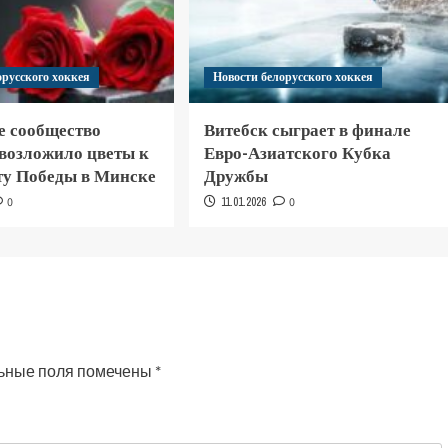
орусского хоккея
Новости белорусского хоккея
е сообщество
Витебск сыграет в финале
 возложило цветы к
Евро-Азиатского Кубка
у Победы в Минске
Дружбы
0
11.01.2026
0
ьные поля помечены
*