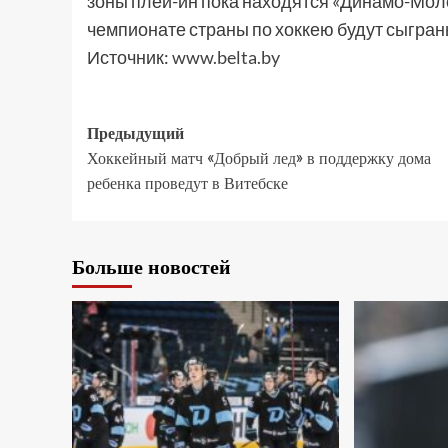
зоны плей-ин пока находятся «Динамо-Моло
чемпионате страны по хоккею будут сыграны
Источник:
www.belta.by
Предыдущий
Хоккейный матч «Добрый лед» в поддержку дома
ребенка проведут в Витебске
Больше новостей