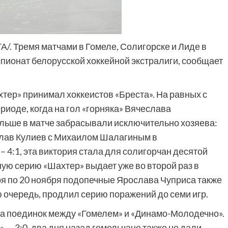
ТА/. Тремя матчами в Гомеле, Солигорске и Лиде в
ионат белорусской хоккейной экстралиги, сообщает
тер» принимал хоккеистов «Бреста». На равных с
риоде, когда на гол «горняка» Вячеслава
льше в матче забрасывали исключительно хозяева:
слав Кулиев с Михаилом Шалагиным в
– 4:1, эта виктория стала для солигорчан десятой
ую серию «Шахтер» выдает уже во второй раз в
ря по 20 ноября подопечные Ярослава Чуприса также
ю очередь, продлил серию поражений до семи игр.
а поединок между «Гомелем» и «Динамо-Молодечно».
 — 3:0, два дня назад гомельчане также не дали