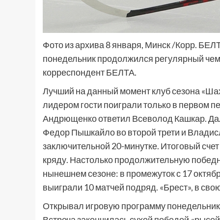
Фото из архива 8 января, Минск /Корр. БЕЛ
понедельник продолжился регулярный чемп
корреспондент БЕЛТА.
Лучший на данный момент клуб сезона «Шах
лидером гости поиграли только в первом пе
Андрющенко ответил Всеволод Кашкар. Да
Федор Пышкайло во второй трети и Влади
заключительной 20-минутке. Итоговый счет 
кряду. Настолько продолжительную победн
нынешнем сезоне: в промежуток с 17 октяб
выиграли 10 матчей подряд. «Брест», в сво
Открывал игровую программу понедельник
Встреча закончилась сухой победой «рысей»