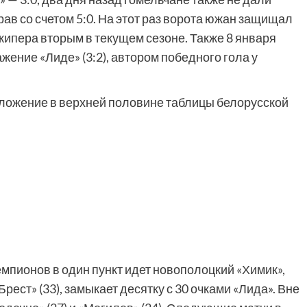
ав со счетом 5:0. На этот раз ворота южан защищал
кипера вторым в текущем сезоне. Также 8 января
жение «Лиде» (3:2), автором победного гола у
оложение в верхней половине таблицы белорусской
мпионов в один пункт идет новополоцкий «Химик»,
рест» (33), замыкает десятку с 30 очками «Лида». Вне