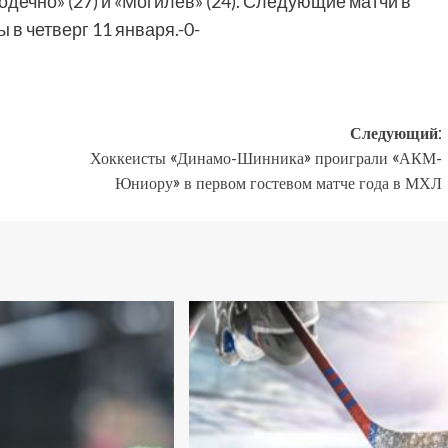
дечно» (27) и «Могилев» (24). Следующие матчи в
 в четверг 11 января.-0-
Следующий:
Хоккеисты «Динамо-Шинника» проиграли «АКМ-
Юниору» в первом гостевом матче года в МХЛ