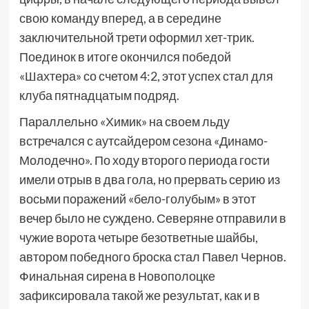
свою команду вперед, а в середине
заключительной трети оформил хет-трик.
Поединок в итоге окончился победой
«Шахтера» со счетом 4:2, этот успех стал для
клуба пятнадцатым подряд.
Параллельно «Химик» на своем льду
встречался с аутсайдером сезона «Динамо-
Молодечно». По ходу второго периода гости
имели отрыв в два гола, но прервать серию из
восьми поражений «бело-голубым» в этот
вечер было не суждено. Северяне отправили в
чужие ворота четыре безответные шайбы,
автором победного броска стал Павел Чернов.
Финальная сирена в Новополоцке
зафиксировала такой же результат, как и в