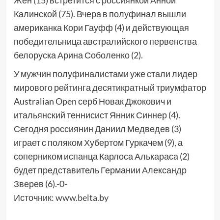
Жен (15) встретится с россиянкой Анной
Калинской (75). Вчера в полуфинал вышли
американка Кори Гауфф (4) и действующая
победительница австралийского первенства
белоруска Арина Соболенко (2).
У мужчин полуфиналистами уже стали лидер
мирового рейтинга десятикратный триумфатор
Australian Open серб Новак Джокович и
итальянский теннисист Янник Синнер (4).
Сегодня россиянин Даниил Медведев (3)
играет с поляком Хубертом Гуркачем (9), а
соперником испанца Карлоса Алькараса (2)
будет представитель Германии Александр
Зверев (6).-0-
Источник:
www.belta.by