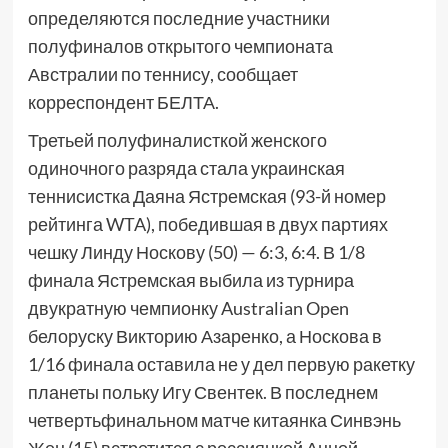
определяются последние участники
полуфиналов открытого чемпионата
Австралии по теннису, сообщает
корреспондент БЕЛТА.
Третьей полуфиналисткой женского
одиночного разряда стала украинская
теннисистка Даяна Ястремская (93-й номер
рейтинга WTA), победившая в двух партиях
чешку Линду Носкову (50) — 6:3, 6:4. В 1/8
финала Ястремская выбила из турнира
двукратную чемпионку Australian Open
белоруску Викторию Азаренко, а Носкова в
1/16 финала оставила не у дел первую ракетку
планеты польку Игу Свентек. В последнем
четвертьфинальном матче китаянка Синвэнь