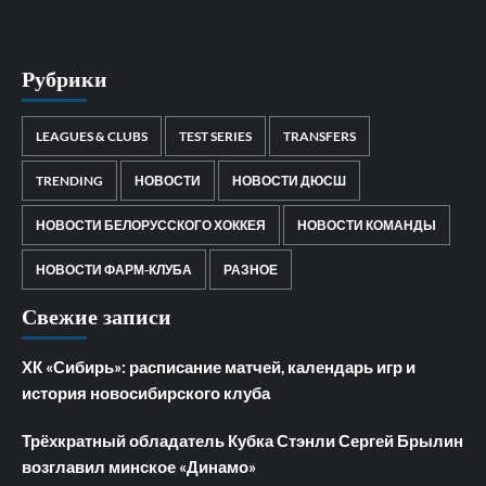
Рубрики
LEAGUES & CLUBS
TEST SERIES
TRANSFERS
TRENDING
НОВОСТИ
НОВОСТИ ДЮСШ
НОВОСТИ БЕЛОРУССКОГО ХОККЕЯ
НОВОСТИ КОМАНДЫ
НОВОСТИ ФАРМ-КЛУБА
РАЗНОЕ
Свежие записи
ХК «Сибирь»: расписание матчей, календарь игр и
история новосибирского клуба
Трёхкратный обладатель Кубка Стэнли Сергей Брылин
возглавил минское «Динамо»