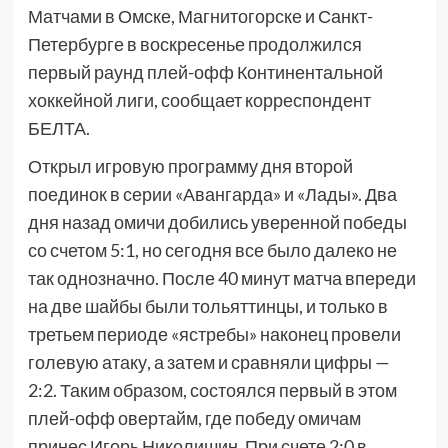
Матчами в Омске, Магнитогорске и Санкт-
Петербурге в воскресенье продолжился
первый раунд плей-офф Континентальной
хоккейной лиги, сообщает корреспондент
БЕЛТА.
Открыл игровую программу дня второй
поединок в серии «Авангарда» и «Лады». Два
дня назад омичи добились уверенной победы
со счетом 5:1, но сегодня все было далеко не
так однозначно. После 40 минут матча впереди
на две шайбы были тольяттинцы, и только в
третьем периоде «ястребы» наконец провели
голевую атаку, а затем и сравняли цифры —
2:2. Таким образом, состоялся первый в этом
плей-офф овертайм, где победу омичам
принес Игорь Николишин. При счете 2:0 в