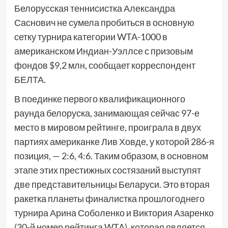
Белорусская теннисистка Александра
Саснович не сумела пробиться в основную
сетку турнира категории WTA-1000 в
американском Индиан-Уэллсе с призовым
фондов $9,2 млн, сообщает корреспондент
БЕЛТА.
В поединке первого квалификационного
раунда белоруска, занимающая сейчас 97-е
место в мировом рейтинге, проиграла в двух
партиях американке Лив Ховде, у которой 286-я
позиция, — 2:6, 4:6. Таким образом, в основном
этапе этих престижных состязаний выступят
две представительницы Беларуси. Это вторая
ракетка планеты финалистка прошлогоднего
турнира Арина Соболенко и Виктория Азаренко
(30-й номер рейтинга WTA), которая является