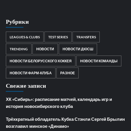
Рубрики
LEAGUES & CLUBS
TEST SERIES
TRANSFERS
TRENDING
НОВОСТИ
НОВОСТИ ДЮСШ
НОВОСТИ БЕЛОРУССКОГО ХОККЕЯ
НОВОСТИ КОМАНДЫ
НОВОСТИ ФАРМ-КЛУБА
РАЗНОЕ
Свежие записи
ХК «Сибирь»: расписание матчей, календарь игр и
история новосибирского клуба
Трёхкратный обладатель Кубка Стэнли Сергей Брылин
возглавил минское «Динамо»