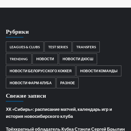
Рубрики
LEAGUES & CLUBS
TEST SERIES
TRANSFERS
TRENDING
НОВОСТИ
НОВОСТИ ДЮСШ
НОВОСТИ БЕЛОРУССКОГО ХОККЕЯ
НОВОСТИ КОМАНДЫ
НОВОСТИ ФАРМ-КЛУБА
РАЗНОЕ
Свежие записи
ХК «Сибирь»: расписание матчей, календарь игр и
история новосибирского клуба
Трёхкратный обладатель Кубка Стэнли Сергей Брылин