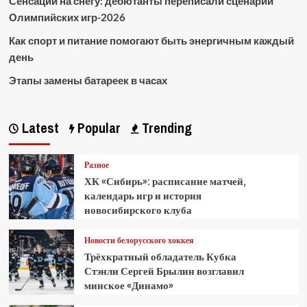
Сенсации на снегу: дебютанты переписали сценарий
Олимпийских игр-2026
Как спорт и питание помогают быть энергичным каждый
день
Этапы замены батареек в часах
Latest
Popular
Trending
Разное
ХК «Сибирь»: расписание матчей,
календарь игр и история
новосибирского клуба
Новости белорусского хоккея
Трёхкратный обладатель Кубка
Стэнли Сергей Брылин возглавил
минское «Динамо»