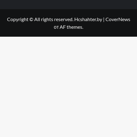
Copyright © All rights reserved. Hcshahter.by
|
CoverNews
от AF themes.