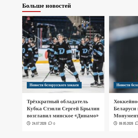
Больше новостей
Новости белорусского хоккея
Новости бел
Трёхкратный обладатель
Хоккейно
Кубка Стэнли Сергей Брылин
Беларуси
возглавил минское «Динамо»
Монумент
24.07.2026
0
09.05.2026