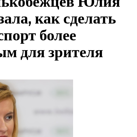
онькобежцев Юлия
ала, как сделать
порт более
ым для зрителя