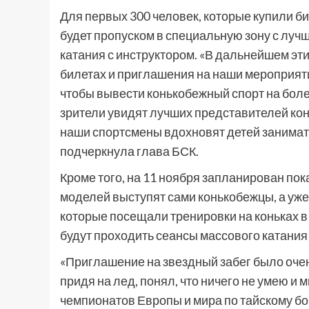
Для первых 300 человек, которые купили би
будет пропуском в специальную зону с луч
катания с инструктором. «В дальнейшем эти
билетах и приглашения на наши мероприят
чтобы вывести конькобежный спорт на боле
зрители увидят лучших представителей кон
наши спортсмены вдохновят детей занимать
подчеркнула глава БСК.
Кроме того, на 11 ноября запланирован пок
моделей выступят сами конькобежцы, а уже 
которые посещали тренировки на коньках в
будут проходить сеансы массового катания
«Приглашение на звездный забег было очень
придя на лед, понял, что ничего не умею и 
чемпионатов Европы и мира по тайскому бок