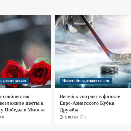
орусского хоккея
Новости белорусского хоккея
е сообщество
Витебск сыграет в финале
 возложило цветы к
Евро-Азиатского Кубка
у Победы в Минске
Дружбы
0
11.01.2026
0