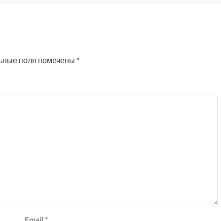
ьные поля помечены
*
Email
*