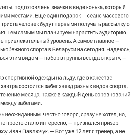
леты, подготовлены значки в виде конька, который
шими местами. Еще один подарок — сеанс массового
 триста человек будут первыми получать рассылку о
ия. Тем самым мы планируем нарастить аудиторию,
е привлекательный уровень. А самое главное —
ькобежного спорта в Беларуси на сегодня. Надеюсь,
ся этим видом — набор в группы всегда открыт», —
аз спортивной одежды на льду, где в качестве
завтра состоится забег звезд разных видов спорта,
 течение месяца. Также в каждый день соревнований
 между забегами.
 неожиданным. Честно говоря, сразу не хотел, но,
мне просто стало интересно, — признался призер
су Иван Павлючук. — Вот уже 12 лет я тренер, а не