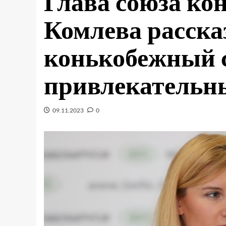
Глава союза к
Комлева рассказ
конькобежный с
привлекательн
09.11.2023
0