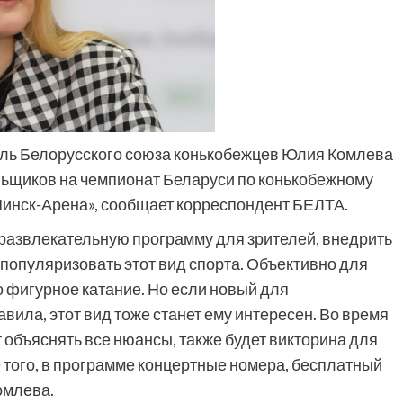
ель Белорусского союза конькобежцев Юлия Комлева
льщиков на чемпионат Беларуси по конькобежному
«Минск-Арена», сообщает корреспондент БЕЛТА.
развлекательную программу для зрителей, внедрить
 популяризовать этот вид спорта. Объективно для
 фигурное катание. Но если новый для
авила, этот вид тоже станет ему интересен. Во время
 объяснять все нюансы, также будет викторина для
е того, в программе концертные номера, бесплатный
омлева.