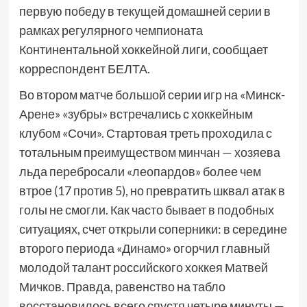
первую победу в текущей домашней серии в
рамках регулярного чемпионата
Континентальной хоккейной лиги, сообщает
корреспондент БЕЛТА.
Во втором матче большой серии игр на «Минск-
Арене» «зубры» встречались с хоккейным
клубом «Сочи». Стартовая треть проходила с
тотальным преимуществом минчан — хозяева
льда перебросали «леопардов» более чем
втрое (17 против 5), но превратить шквал атак в
голы не смогли. Как часто бывает в подобных
ситуациях, счет открыли соперники: в середине
второго периода «Динамо» огорчил главный
молодой талант российского хоккея Матвей
Мичков. Правда, равенство на табло
восстановилось всего спустя четыре минуты —