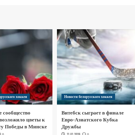
орусского хоккея
Новости белорусского хоккея
е сообщество
Витебск сыграет в финале
 возложило цветы к
Евро-Азиатского Кубка
у Победы в Минске
Дружбы
0
11.01.2026
0