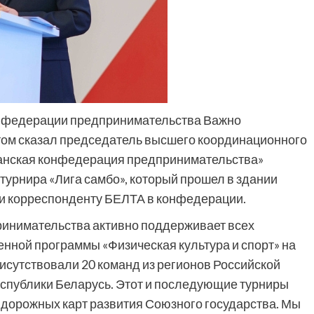
онфедерации предпринимательства Важно
том сказал председатель высшего координационного
канская конфедерация предпринимательства»
урнира «Лига самбо», который прошел в здании
и корреспонденту БЕЛТА в конфедерации.
ринимательства активно поддерживает всех
енной программы «Физическая культура и спорт» на
рисутствовали 20 команд из регионов Российской
еспублики Беларусь. Этот и последующие турниры
 дорожных карт развития Союзного государства. Мы