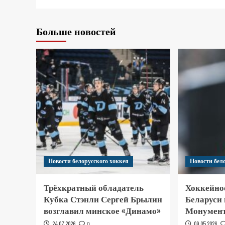
Больше новостей
Новости белорусского хоккея
Новости бел
Трёхкратный обладатель
Хоккейно
Кубка Стэнли Сергей Брылин
Беларуси
возглавил минское «Динамо»
Монумент
24.07.2026
0
09.05.2026