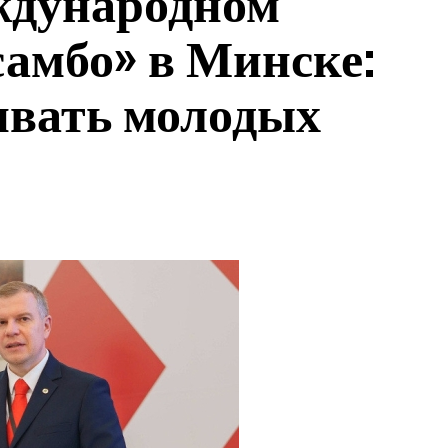
ждународном
самбо» в Минске:
ивать молодых