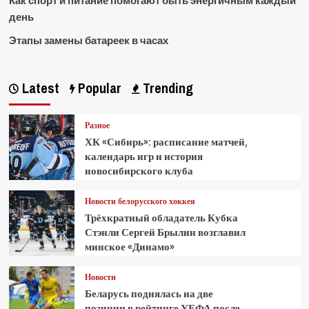
Как спорт и питание помогают быть энергичным каждый
день
Этапы замены батареек в часах
Latest
Popular
Trending
Разное
ХК «Сибирь»: расписание матчей,
календарь игр и история
новосибирского клуба
Новости белорусского хоккея
Трёхкратный обладатель Кубка
Стэнли Сергей Брылин возглавил
минское «Динамо»
Новости
Беларусь поднялась на две
позиции в рейтинге УЕФА после