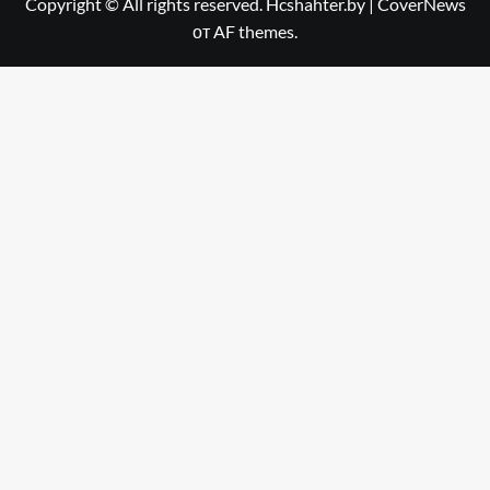
Copyright © All rights reserved. Hcshahter.by
|
CoverNews
от AF themes.