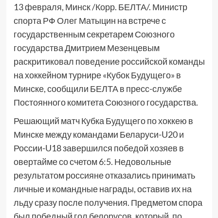
13 февраля, Минск /Корр. БЕЛТА/. Министр
спорта РФ Олег Матыцин на встрече с
государственным секретарем Союзного
государства Дмитрием Мезенцевым
раскритиковал поведение российской команды
на хоккейном турнире «Кубок Будущего» в
Минске, сообщили БЕЛТА в пресс-службе
Постоянного комитета Союзного государства.
Решающий матч Кубка Будущего по хоккею в
Минске между командами Беларуси-U20 и
России-U18 завершился победой хозяев в
овертайме со счетом 6:5. Недовольные
результатом россияне отказались принимать
личные и командные награды, оставив их на
льду сразу после получения. Предметом спора
был победный гол белорусов, который, по