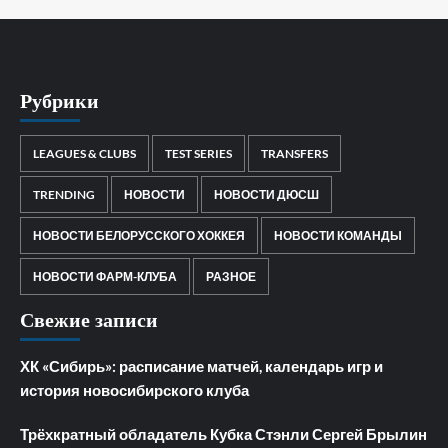
Рубрики
LEAGUES & CLUBS
TEST SERIES
TRANSFERS
TRENDING
НОВОСТИ
НОВОСТИ ДЮСШ
НОВОСТИ БЕЛОРУССКОГО ХОККЕЯ
НОВОСТИ КОМАНДЫ
НОВОСТИ ФАРМ-КЛУБА
РАЗНОЕ
Свежие записи
ХК «Сибирь»: расписание матчей, календарь игр и
история новосибирского клуба
Трёхкратный обладатель Кубка Стэнли Сергей Брылин