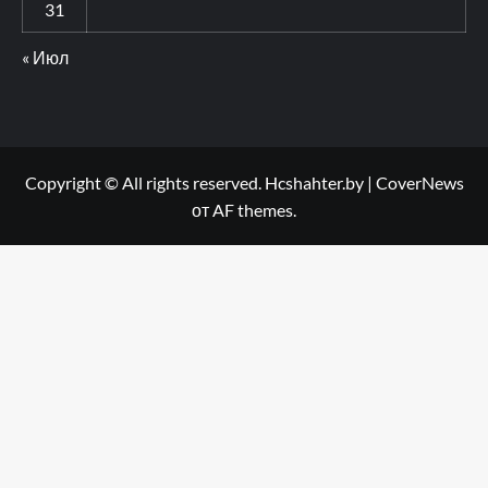
31
« Июл
Copyright © All rights reserved. Hcshahter.by
|
CoverNews
от AF themes.