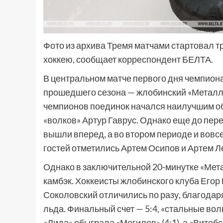
Фото из архива Тремя матчами стартовал 
хоккею, сообщает корреспондент БЕЛТА.
В центральном матче первого дня чемпион
прошедшего сезона — жлобинский «Металлу
чемпионов поединок начался наилучшим обр
«волков» Артур Гаврус. Однако еще до пе
вышли вперед, а во втором периоде и вовсе
гостей отметились Артем Осипов и Артем Л
Однако в заключительной 20-минутке «Мета
камбэк. Хоккеисты жлобинского клуба Егор
Соколовский отличились по разу, благодар
льда. Финальный счет — 5:4, «стальные во
«Лида» обыграла «Могилев» (4:1), а «Витебс