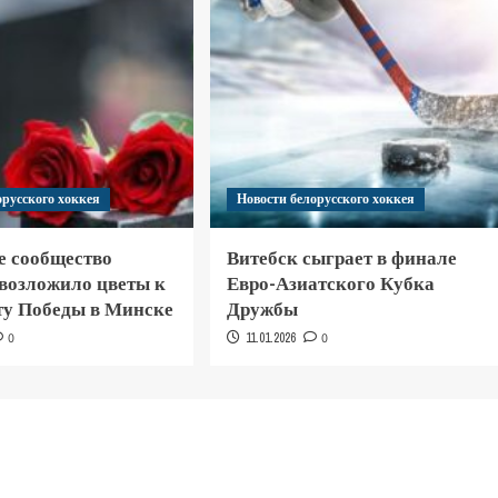
орусского хоккея
Новости белорусского хоккея
е сообщество
Витебск сыграет в финале
 возложило цветы к
Евро-Азиатского Кубка
у Победы в Минске
Дружбы
0
11.01.2026
0