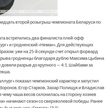
тридцать второй розыгрыш чемпионата Беларуси по
ата встретились два финалиста плей-офф
рг» и гродненский «Неман». Для действующих
азом: уже на 25-й секунде счет открыл форвард
рерыва гродненцы благодаря дублю Максима Цыбина
 довели разрыв до крупного — 4:1. Шайбами за
евша.
ллург» показал чемпионский характер и запустил
 Воронов, Егор Старков, Захар Полищук и Владислав
я чему чаша весов склонилась на сторону хозяев
лки» начинают сезон со сверхволевой победы. Ранее
к» был сильнее «Гомеля» (3:1).