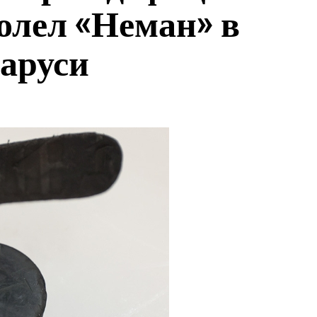
олел «Неман» в
аруси