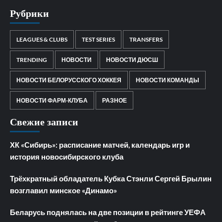
Рубрики
LEAGUES & CLUBS
TEST SERIES
TRANSFERS
TRENDING
НОВОСТИ
НОВОСТИ ДЮСШ
НОВОСТИ БЕЛОРУССКОГО ХОККЕЯ
НОВОСТИ КОМАНДЫ
НОВОСТИ ФАРМ-КЛУБА
РАЗНОЕ
Свежие записи
ХК «Сибирь»: расписание матчей, календарь игр и
история новосибирского клуба
Трёхкратный обладатель Кубка Стэнли Сергей Брылин
возглавил минское «Динамо»
Беларусь поднялась на две позиции в рейтинге УЕФА