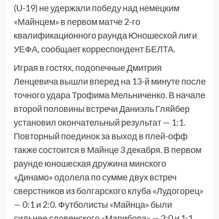
(U-19) не удержали победу над немецким
«Майнцем» в первом матче 2-го
квалификационного раунда Юношеской лиги
УЕФА, сообщает корреспондент БЕЛТА.
Играя в гостях, подопечные Дмитрия
Ленцевича вышли вперед на 13-й минуте после
точного удара Трофима Мельниченко. В начале
второй половины встречи Даниэль Гляйбер
установил окончательный результат — 1:1.
Повторный поединок за выход в плей-офф
также состоится в Майнце 3 декабря. В первом
раунде юношеская дружина минского
«Динамо» одолела по сумме двух встреч
сверстников из болгарского клуба «Лудогорец»
— 0:1 и 2:0. Футболисты «Майнца» были
сильнее словенского «Марибора» — 2:0 и 1:1.