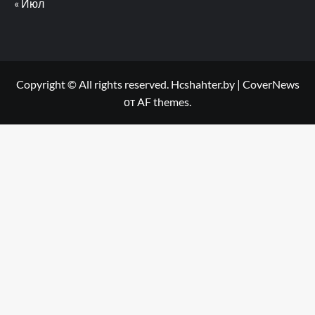
« Июл
Copyright © All rights reserved. Hcshahter.by
|
CoverNews
от AF themes.