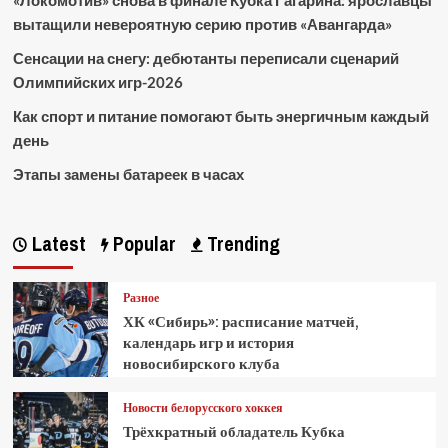
«Локомотив» снова в финале Кубка Гагарина: ярославцы
вытащили невероятную серию против «Авангарда»
Сенсации на снегу: дебютанты переписали сценарий
Олимпийских игр-2026
Как спорт и питание помогают быть энергичным каждый
день
Этапы замены батареек в часах
Latest
Popular
Trending
Разное
ХК «Сибирь»: расписание матчей,
календарь игр и история
новосибирского клуба
Новости белорусского хоккея
Трёхкратный обладатель Кубка