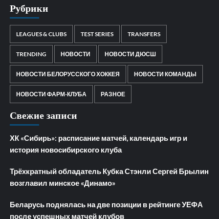
Рубрики
LEAGUES & CLUBS
TEST SERIES
TRANSFERS
TRENDING
НОВОСТИ
НОВОСТИ ДЮСШ
НОВОСТИ БЕЛОРУССКОГО ХОККЕЯ
НОВОСТИ КОМАНДЫ
НОВОСТИ ФАРМ-КЛУБА
РАЗНОЕ
Свежие записи
ХК «Сибирь»: расписание матчей, календарь игр и
история новосибирского клуба
Трёхкратный обладатель Кубка Стэнли Сергей Брылин
возглавил минское «Динамо»
Беларусь поднялась на две позиции в рейтинге УЕФА
после успешных матчей клубов