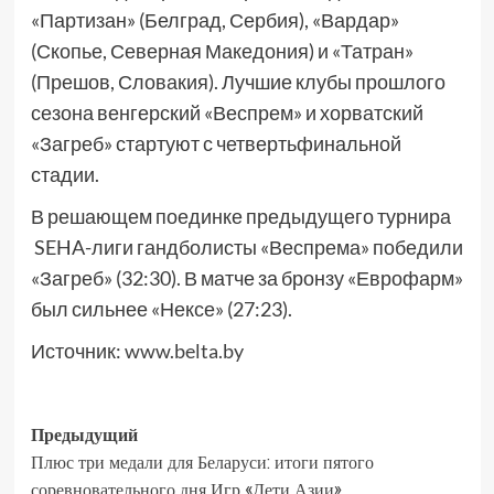
«Партизан» (Белград, Сербия), «Вардар»
(Скопье, Северная Македония) и «Татран»
(Прешов, Словакия). Лучшие клубы прошлого
сезона венгерский «Веспрем» и хорватский
«Загреб» стартуют с четвертьфинальной
стадии.
В решающем поединке предыдущего турнира
SEHA-лиги гандболисты «Веспрема» победили
«Загреб» (32:30). В матче за бронзу «Еврофарм»
был сильнее «Нексе» (27:23).
Источник:
www.belta.by
Предыдущий
Плюс три медали для Беларуси: итоги пятого
соревновательного дня Игр «Дети Азии»