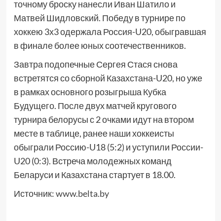
точному броску нанесли Иван Шатило и
Матвей Шидловский. Победу в турнире по
хоккею 3х3 одержала Россия-U20, обыгравшая
в финале более юных соотечественников.
Завтра подопечные Сергея Стася снова
встретятся со сборной Казахстана-U20, но уже
в рамках основного розыгрыша Кубка
Будущего. После двух матчей кругового
турнира белорусы с 2 очками идут на втором
месте в таблице, ранее наши хоккеисты
обыграли Россию-U18 (5:2) и уступили России-
U20 (0:3). Встреча молодежных команд
Беларуси и Казахстана стартует в 18.00.
Источник:
www.belta.by