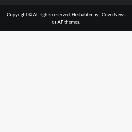
Copyright © All rights reserved. Hcshahter.by
|
CoverNews
от AF themes.