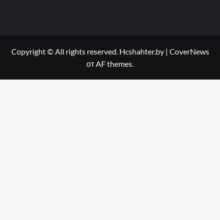
Copyright © All rights reserved. Hcshahter.by
|
CoverNews
от AF themes.