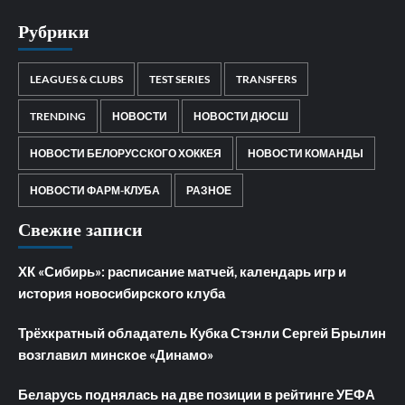
Рубрики
LEAGUES & CLUBS
TEST SERIES
TRANSFERS
TRENDING
НОВОСТИ
НОВОСТИ ДЮСШ
НОВОСТИ БЕЛОРУССКОГО ХОККЕЯ
НОВОСТИ КОМАНДЫ
НОВОСТИ ФАРМ-КЛУБА
РАЗНОЕ
Свежие записи
ХК «Сибирь»: расписание матчей, календарь игр и
история новосибирского клуба
Трёхкратный обладатель Кубка Стэнли Сергей Брылин
возглавил минское «Динамо»
Беларусь поднялась на две позиции в рейтинге УЕФА