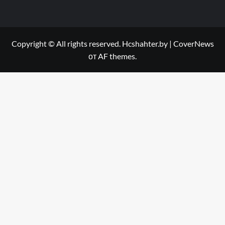
Copyright © All rights reserved. Hcshahter.by
|
CoverNews
от AF themes.