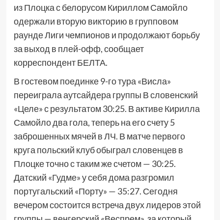
из Плоцка с белорусом Кириллом Самойло
одержали вторую викторию в групповом
раунде Лиги чемпионов и продолжают борьбу
за выход в плей-офф, сообщает
корреспондент БЕЛТА.
В гостевом поединке 9-го тура «Висла»
переиграла аутсайдера группы В словенский
«Целе» с результатом 30:25. В активе Кирилла
Самойло два гола, теперь на его счету 5
заброшенных мячей в ЛЧ. В матче первого
круга польский клуб обыграл словенцев в
Плоцке точно с таким же счетом — 30:25.
Датский «Гудме» у себя дома разгромил
португальский «Порту» — 35:27. Сегодня
вечером состоится встреча двух лидеров этой
группы — венгерский «Веспрем», за который