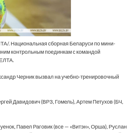
ЕЛТА/. Национальная сборная Беларуси по мини-
шним контрольным поединкам с командой
БЕЛТА.
ксандр Черник вызвал на учебно-тренировочный
ргей Давидович (ВРЗ, Гомель), Артем Петухов (БЧ,
енок, Павел Раговик (все — «Витэн», Орша), Руслан