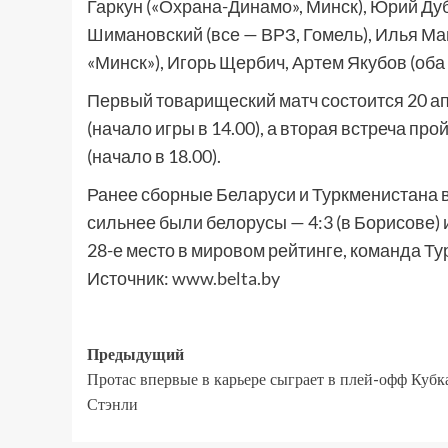
Гаркун («Охрана-Динамо», Минск), Юрий Ду
Шимановский (все — ВРЗ, Гомель), Илья М
«Минск»), Игорь Щербич, Артем Якубов (оба
Первый товарищеский матч состоится 20 а
(начало игры в 14.00), а вторая встреча пр
(начало в 18.00).
Ранее сборные Беларуси и Туркменистана в
сильнее были белорусы — 4:3 (в Борисове) 
28-е место в мировом рейтинге, команда Ту
Источник:
www.belta.by
Предыдущий
Протас впервые в карьере сыграет в плей-офф Кубк
Стэнли