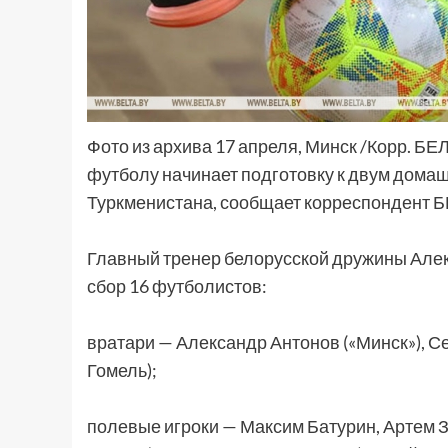
Фото из архива 17 апреля, Минск /Корр. Б
футболу начинает подготовку к двум дома
Туркменистана, сообщает корреспондент 
Главный тренер белорусской дружины Але
сбор 16 футболистов:
вратари — Александр Антонов («Минск»), Се
Гомель);
полевые игроки — Максим Батурин, Артем Зу