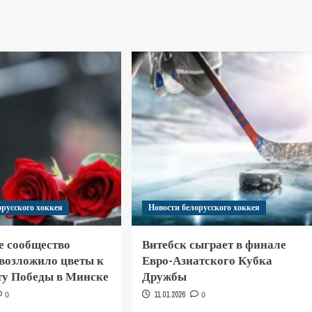
орусского хоккея
Новости белорусского хоккея
е сообщество
Витебск сыграет в финале
 возложило цветы к
Евро-Азиатского Кубка
у Победы в Минске
Дружбы
0
11.01.2026
0