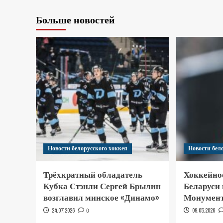
Больше новостей
Новости белорусского хоккея
Новости бел
Трёхкратный обладатель
Хоккейно
Кубка Стэнли Сергей Брылин
Беларуси
возглавил минское «Динамо»
Монумент
24.07.2026
0
09.05.2026