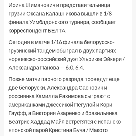
Ирина Шиманович и представительница
Грузии Оксана Калашникова вышли в 1/8
финала Уимблдонского турнира, сообщает
корреспондент БЕЛТА.
Сегодня в матче 1/16 финала белорусско-
грузинский тандем обыграл в двух партиях
норвежско-российский дуэт Ульрикке Эйкери /
Александра Панова — 6:0, 6:4.
Позже матчи парного разряда проведут еще
две белоруски. Александра Саснович и
россиянка Камилла Рахимова сыграют с
американками Джессикой Пегулой и Кори
Гауфф, а Виктория Азаренко и бразильянка
Беатрис Хаддад Майя встретятся с испанско-
японской парой Кристина Буча / Макото