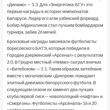
«Динамо» — 1:3. Для «Энергетика-БГУ» это
первые награды в истории чемпионатов
Беларуси. Лидер его атак узбекский форвард
Бобир Абдихоликов стал лучшим бомбардиром
турнира, забив 26 мячей.
Бронзовые награды завоевали футболисты
борисовского БАТЭ, которые победили в
Городее дзержинский «Арсенал» с результатом
2:0. В Гродно местный «Неман» сыграл вничью
с «Витебском» — 1:1. Таким образом, витебчане
вместе с могилевским «Днепром» покидают
элитный дивизион белорусского футбола. В
следующем сезоне их заменят два лучших
клуба первой лиги — новополоцкий «Нафтан» и
«Сморгонь». Футболисты «Арсенала» 16 и 20