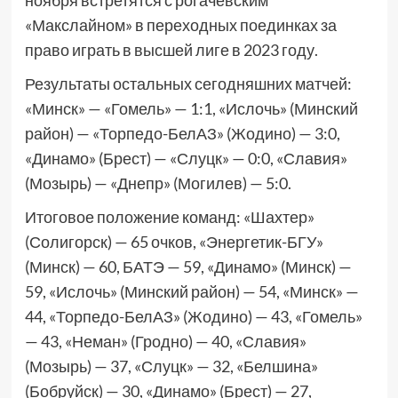
ноября встретятся с рогачевским
«Макслайном» в переходных поединках за
право играть в высшей лиге в 2023 году.
Результаты остальных сегодняшних матчей:
«Минск» — «Гомель» — 1:1, «Ислочь» (Минский
район) — «Торпедо-БелАЗ» (Жодино) — 3:0,
«Динамо» (Брест) — «Слуцк» — 0:0, «Славия»
(Мозырь) — «Днепр» (Могилев) — 5:0.
Итоговое положение команд: «Шахтер»
(Солигорск) — 65 очков, «Энергетик-БГУ»
(Минск) — 60, БАТЭ — 59, «Динамо» (Минск) —
59, «Ислочь» (Минский район) — 54, «Минск» —
44, «Торпедо-БелАЗ» (Жодино) — 43, «Гомель»
— 43, «Неман» (Гродно) — 40, «Славия»
(Мозырь) — 37, «Слуцк» — 32, «Белшина»
(Бобруйск) — 30, «Динамо» (Брест) — 27,