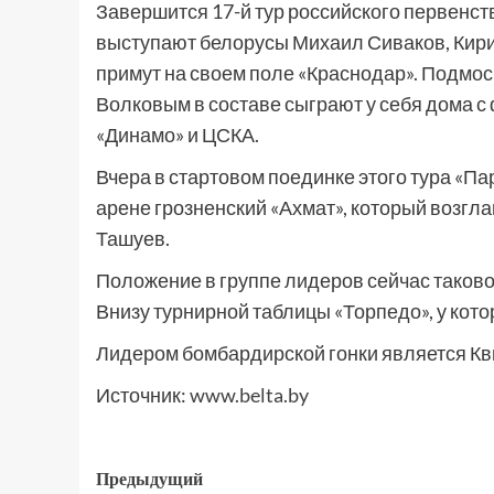
Завершится 17-й тур российского первенст
выступают белорусы Михаил Сиваков, Кир
примут на своем поле «Краснодар». Подмо
Волковым в составе сыграют у себя дома с
«Динамо» и ЦСКА.
Вчера в стартовом поединке этого тура «Па
арене грозненский «Ахмат», который возгл
Ташуев.
Положение в группе лидеров сейчас таково: 
Внизу турнирной таблицы «Торпедо», у котор
Лидером бомбардирской гонки является Кви
Источник:
www.belta.by
Предыдущий