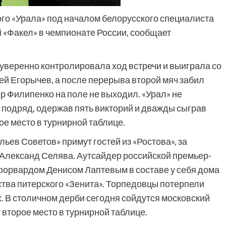
кого «Урала» под началом белорусского специалиста
 «Факел» в чемпионате России, сообщает
 уверенно контролировала ход встречи и выиграла со
ей Егорычев, а после перерыва второй мяч забил
р Филипенко на поле не выходил. «Урал» не
 подряд, одержав пять викторий и дважды сыграв
тое место в турнирной таблице.
ьев Советов» примут гостей из «Ростова», за
 Александ Селява. Аутсайдер российской премьер-
 форвардом Денисом Лаптевым в составе у себя дома
ства питерского «Зенита». Торпедовцы потерпели
. В столичном дерби сегодня сойдутся московский
 второе место в турнирной таблице.