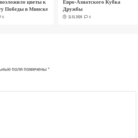
 возложило цветы к
Евро-Азиатского Кубка
у Победы в Минске
Дружбы
0
11.01.2026
0
ьные поля помечены
*