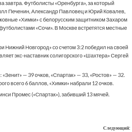
ва завтра. Футболисты «Оренбурга», за который
илл Печенин, Александр Павловец и Юрий Ковалев,
сковные «Химки» с белорусским защитником Захаром
 футболистами «Сочи». В Москве встретятся местные
ри Нижний Новгород» со счетом 3:2 победил на своей
авляет экс-наставник солигорского «Шахтера» Сергей
«Зенит» — 39 очков, «Спартак» — 33, «Ростов» — 32.
ого всего 6 баллов, «Химки» набрали 12 очков.
нси Промес («Спартак»), забивший 13 мячей.
Следующий: