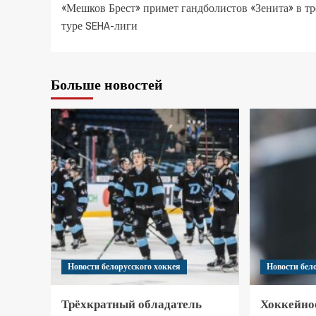
«Мешков Брест» примет гандболистов «Зенита» в тр
туре SEHA-лиги
Больше новостей
Новости белорусского хоккея
Новости бел
Трёхкратный обладатель
Хоккейно