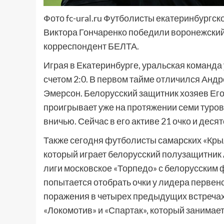
Фото fc-ural.ru Футболисты екатеринбургс
Виктора Гончаренко победили воронежский
корреспондент БЕЛТА.
Играя в Екатеринбурге, уральская команда
счетом 2:0. В первом тайме отличился Андр
Эмерсон. Белорусский защитник хозяев Его
проигрывает уже на протяжении семи туров
вничью. Сейчас в его активе 21 очко и деся
Также сегодня футболисты самарских «Крыл
который играет белорусский полузащитник
лиги московское «Торпедо» с белорусским
попытается отобрать очки у лидера первен
поражения в четырех предыдущих встречах
«Локомотив» и «Спартак», который занимает