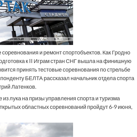
е соревнования и ремонт спортобъектов. Как Гродно
 подготовка к II Играм стран СНГ вышла на финишную
овится принять тестовые соревнования по стрельбе
респонденту БЕЛТА рассказал начальник отдела спорта
трий Латенков.
 из лука на призы управления спорта и туризма
ткрытых областных соревнований пройдут 6-9 июня,