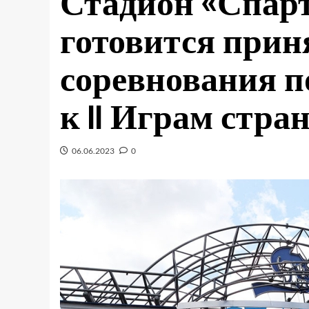
Стадион «Спарт
готовится прин
соревнования по
к II Играм стра
06.06.2023
0