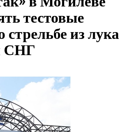
ак» в Могилеве
ять тестовые
 стрельбе из лука
н СНГ