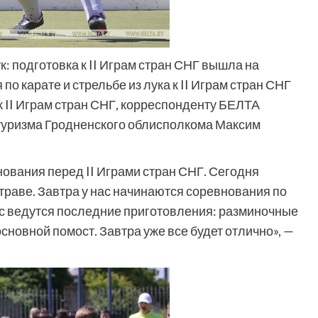
к: подготовка к II Играм стран СНГ вышла на
 карате и стрельбе из лука к II Играм стран СНГ
к II Играм стран СНГ, корреспонденту БЕЛТА
 туризма Гродненского облисполкома Максим
ования перед II Играми стран СНГ. Сегодня
траве. Завтра у нас начинаются соревнования по
ас ведутся последние приготовления: разминочные
сновной помост. Завтра уже все будет отлично», —