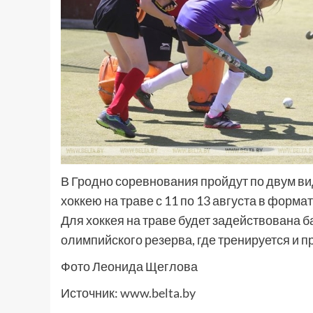
В Гродно соревнования пройдут по двум вида
хоккею на траве с 11 по 13 августа в форма
Для хоккея на траве будет задействована 
олимпийского резерва, где тренируется и 
Фото Леонида Щеглова
Источник:
www.belta.by