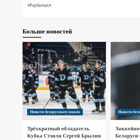
«Раубичах»
Больше новостей
Новости белорусского хоккея
Новости бел
Трёхкратный обладатель
Хоккейно
Кубка Стэнли Сергей Брылин
Беларуси