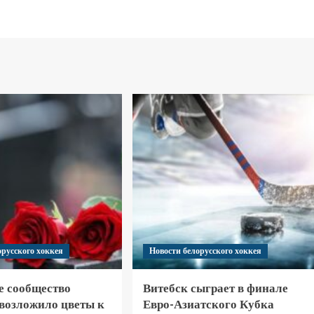
орусского хоккея
Новости белорусского хоккея
е сообщество
Витебск сыграет в финале
 возложило цветы к
Евро-Азиатского Кубка