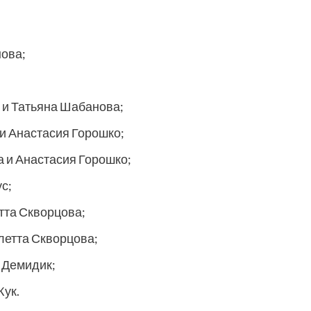
нова;
 и Татьяна Шабанова;
 и Анастасия Горошко;
а и Анастасия Горошко;
с;
тта Скворцова;
летта Скворцова;
 Демидик;
Жук.