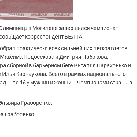
«Олимпиец» в Могилеве завершился чемпионат
, сообщает корреспондент БЕЛТА.
собрал практически всех сильнейших легкоатлетов
у Максима Недосекова и Дмитрия Набокова,
ра сборной в барьерном беге Виталия Парахонько и
 Ильи Карнаухова. Всего в рамках национального
д — по 16 у мужчин и женщин. Чемпионами страны в
 Эльвира Граборенко;
ра Граборенко;