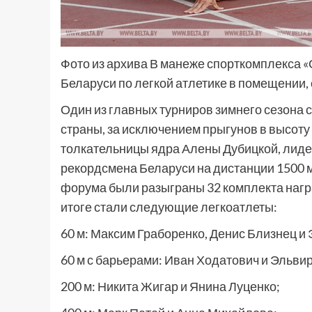
Фото из архива В манеже спорткомплекса 
Беларуси по легкой атлетике в помещении
Один из главных турниров зимнего сезона 
страны, за исключением прыгунов в высот
толкательницы ядра Алены Дубицкой, лиде
рекордсмена Беларуси на дистанции 1500 м
форума были разыграны 32 комплекта награ
итоге стали следующие легкоатлеты:
60 м: Максим Граборенко, Денис Близнец и
60 м с барьерами: Иван Ходатович и Эльви
200 м: Никита Жигар и Янина Луценко;