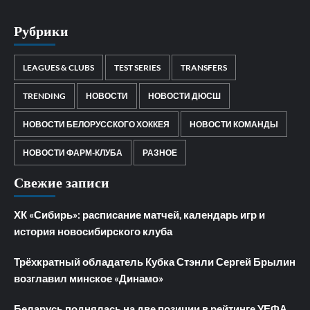
Рубрики
LEAGUES & CLUBS
TEST SERIES
TRANSFERS
TRENDING
НОВОСТИ
НОВОСТИ ДЮСШ
НОВОСТИ БЕЛОРУССКОГО ХОККЕЯ
НОВОСТИ КОМАНДЫ
НОВОСТИ ФАРМ-КЛУБА
РАЗНОЕ
Свежие записи
ХК «Сибирь»: расписание матчей, календарь игр и
история новосибирского клуба
Трёхкратный обладатель Кубка Стэнли Сергей Брылин
возглавил минское «Динамо»
Беларусь поднялась на две позиции в рейтинге УЕФА