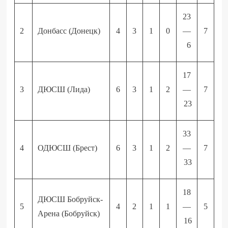
23
2
Донбасс (Донецк)
4
3
1
0
—
7
6
17
3
ДЮСШ (Лида)
6
3
1
2
—
7
23
33
4
ОДЮСШ (Брест)
6
3
1
2
—
7
33
18
ДЮСШ Бобруйск-
5
4
2
1
1
—
5
Арена (Бобруйск)
16