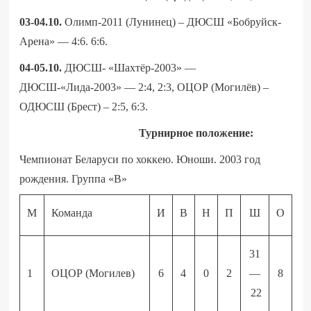
03-04.10.
Олимп-2011 (Лунинец) – ДЮСШ «Бобруйск-
Арена» — 4:6. 6:6.
04-05.10.
ДЮСШ- «Шахтёр-2003» —
ДЮСШ-«Лида-2003» — 2:4, 2:3, ОЦОР (Могилёв) –
ОДЮСШ (Брест) – 2:5, 6:3.
Турнирное положение:
Чемпионат Беларуси по хоккею. Юноши. 2003 год
рождения. Группа «В»
М
Команда
И
В
Н
П
Ш
О
31
1
ОЦОР (Могилев)
6
4
0
2
—
8
22