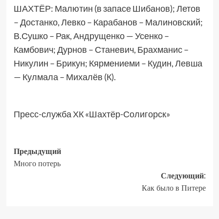
ШАХТЁР: Малютин (в запасе Шибанов); Летов
– Достанко, Левко – Карабанов – Малиновский;
В.Сушко – Рак, Андрущенко — Усенко –
Камбович; Дурнов – Станевич, Брахманис –
Никулин – Брикун; Кярмениеми – Кудин, Левша
— Кулмала – Михалёв (К).
Пресс-служба ХК «Шахтёр-Солигорск»
Предыдущий
Много потерь
Следующий:
Как было в Питере