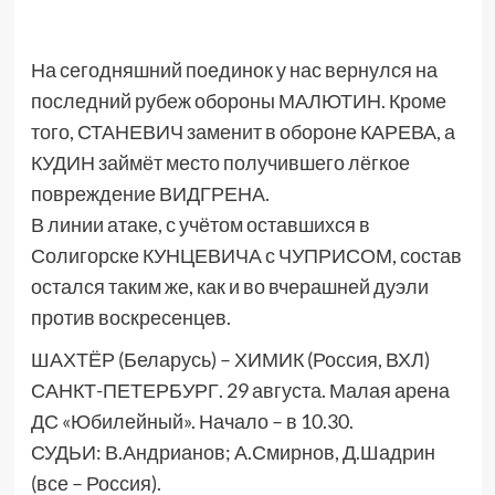
На сегодняшний поединок у нас вернулся на
последний рубеж обороны МАЛЮТИН. Кроме
того, СТАНЕВИЧ заменит в обороне КАРЕВА, а
КУДИН займёт место получившего лёгкое
повреждение ВИДГРЕНА.
В линии атаке, с учётом оставшихся в
Солигорске КУНЦЕВИЧА с ЧУПРИСОМ, состав
остался таким же, как и во вчерашней дуэли
против воскресенцев.
ШАХТЁР (Беларусь) – ХИМИК (Россия, ВХЛ)
САНКТ-ПЕТЕРБУРГ. 29 августа. Малая арена
ДС «Юбилейный». Начало – в 10.30.
СУДЬИ: В.Андрианов; А.Смирнов, Д.Шадрин
(все – Россия).