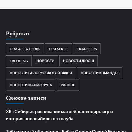
Рубрики
LEAGUES & CLUBS
TEST SERIES
TRANSFERS
TRENDING
НОВОСТИ
НОВОСТИ ДЮСШ
НОВОСТИ БЕЛОРУССКОГО ХОККЕЯ
НОВОСТИ КОМАНДЫ
НОВОСТИ ФАРМ-КЛУБА
РАЗНОЕ
Свежие записи
ХК «Сибирь»: расписание матчей, календарь игр и
история новосибирского клуба
Трёхкратный обладатель Кубка Стэнли Сергей Брылин