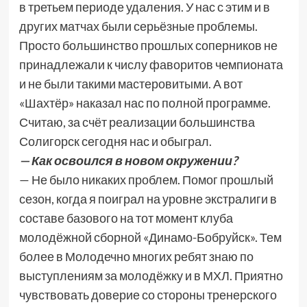
в третьем периоде удаления. У нас с этим и в
других матчах были серьёзные проблемы.
Просто большинство прошлых соперников не
принадлежали к числу фаворитов чемпионата
и не были такими мастеровитыми. А вот
«Шахтёр» наказал нас по полной программе.
Считаю, за счёт реализации большинства
Солигорск сегодня нас и обыграл.
— Как освоился в новом окружении?
— Не было никаких проблем. Помог прошлый
сезон, когда я поиграл на уровне экстралиги в
составе базового на тот момент клуба
молодёжной сборной «Динамо-Бобруйск». Тем
более в Молодечно многих ребят знаю по
выступлениям за молодёжку и в МХЛ. Приятно
чувствовать доверие со стороны тренерского