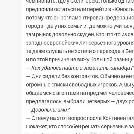
чемпионате, где у Солигорска только одна 
предпочли остаться или перейти в «Юность»
потому что он регламентирован федерацие
города, где у них семьи и где можно учитьс
там рынок довольно скуден. Кто что-то из с
западноевропейских лиг серьезного уровн
те даже слушать не хотели о переходе в Бе
и по этой причине не вижу большой разниц
— Как удалось найти и заманить канадца 
— Они сидели без контрактов. Обычно аген
огромные списки свободных игроков. А мы у
общаемся с агентами на предмет человеческ
предлагалось, выбрали четверых — двух ро
— Довольны ими?
— Отвечу на этот вопрос после Континентал
Покажет, кто способен решать серьезные з