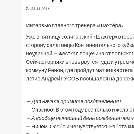
25.11.2016
Интервью главного тренера «Шахтёра»
Уже в пятницу солигорский «Шахтер» второй
сторону салатницы Континентального кубк
неудачной — жесткая пощечина от польског
Сейчас горняки вновь рвутся туда и утром 
коммуну Ренон, где пройдут матчи квартета 
летие Андрей ГУСОВ пообщался на дорожк
— Для начала примите поздравления!
— Спасибо! В этом году все только и желаю
— А вообще нынешний день рождения чем
— Ничем. Особо и не чувствуется. Работа ки