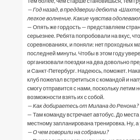
Тем более, чем старше становишься, тем гру
— Год назад, в преддверии дебюта «Шахте
легкое волнение. Какие чувства одолеваю
— Опять же гордость — представляем стра
серьезнее. Ребята попробовали на вкус, чт
соревнованиях, и поняли: нет проходных ма
последней минуты. Чтобы в этом году увер
организовали поездки на два довольно пр
и Санкт-Петербург. Надеюсь, поможет. Нак
клуб пожелал встретиться с командой и нап
смогу отправится с нами, поскольку летим 
возможности взять их с собой.
— Как добираетесь от Милана до Ренона?
— Там команду встречает автобус. До места 
местному запланирована тренировка. Ну, а у
— О чем говорили на собрании?