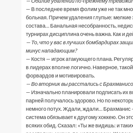
— Обилие удалений по-прежнему тревожи
— В последнее время фолим уже не так мног
больная. Причем удаления глупые: мелкие 
состава… Банальная несобранность, недисц
турнирах дисциплина очень важна. Как и де
— То, что у вас в лучших бомбардирах защ
минус нападающим?
— Костя — игрок атакующего плана. Регуля
в лидерах вполне логично. Наверное, так
форвардов и мотивировать.
— Во вторник вы расстались с Брахманисо
— Изначально планировали подписать их вм
парней получалось здорово. Но по некотор
немного потух. Ждали, ждали… Брахманис 
система обязывает к другому хоккею. Он эт
всяких обид. Сказал: «Ты же видишь: и таки