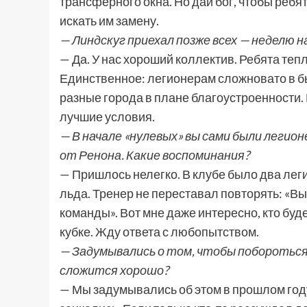
трансферного окна. Но дай бог, чтобы ребя
искать им замену.
— Линдскуг приехал позже всех — неделю 
— Да. У нас хороший коллектив. Ребята тепл
Единственное: легионерам сложновато в бы
разные города в плане благоустроенности. 
лучшие условия.
— В начале «нулевых» вы сами были легион
от Ренона. Какие воспоминания?
— Пришлось нелегко. В клубе было два леги
льда. Тренер не переставал повторять: «В
команды». Вот мне даже интересно, кто бу
кубке. Жду ответа с любопытством.
— Задумывались о том, чтобы побороться 
сложится хорошо?
— Мы задумывались об этом в прошлом году 