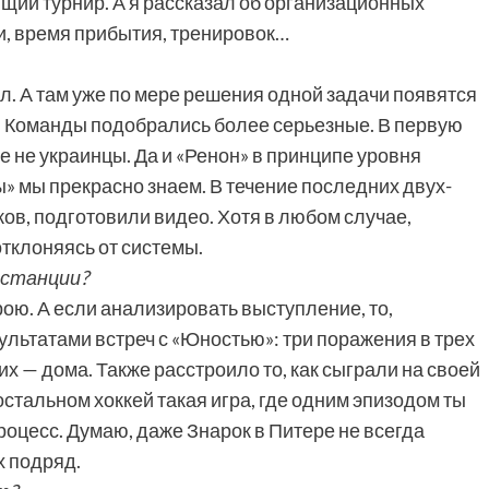
щий турнир. А я рассказал об организационных
и, время прибытия, тренировок…
л. А там уже по мере решения одной задачи появятся
у. Команды подобрались более серьезные. В первую
е не украинцы. Да и «Ренон» в принципе уровня
ы» мы прекрасно знаем. В течение последних двух-
ов, подготовили видео. Хотя в любом случае,
 отклоняясь от системы.
истанции?
рою. А если анализировать выступление, то,
ультатами встреч с «Юностью»: три поражения в трех
их — дома. Также расстроило то, как сыграли на своей
стальном хоккей такая игра, где одним эпизодом ты
роцесс. Думаю, даже Знарок в Питере не всегда
х подряд.