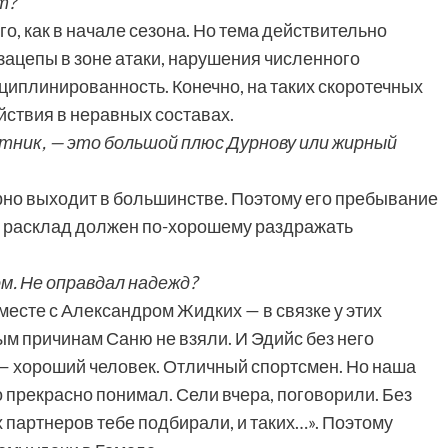
т?
о, как в начале сезона. Но тема действительно
зацепы в зоне атаки, нарушения численного
иплинированность. Конечно, на таких скоротечных
йствия в неравных составах.
итник, — это большой плюс Дурнову или жирный
рно выходит в большинстве. Поэтому его пребывание
ой расклад должен по-хорошему раздражать
м. Не оправдал надежд?
есте с Александром Жидких — в связке у этих
ым причинам Саню не взяли. И Эдийс без него
— хороший человек. Отличный спортсмен. Но наша
о прекрасно понимал. Сели вчера, поговорили. Без
х партнеров тебе подбирали, и таких…». Поэтому