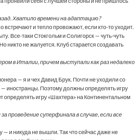
та проявили себя с лучшей стороны и не пришлось
назад. Хватило времени на адаптацию?
о встречают и тепло провожают, если кто-то уходит.
ту. Все-таки Стокгольм и Солигорск — чуть-чуть
Но никто не жалуется. Клуб старается создавать
ером в Италии, причем выступали как раз недалеко
онера — я и чех Давид Брук. Почти не уходили со
ы — иностранцы. Поэтому должны определять игру
дет определять игру «Шахтера» на Континентальном
за проведение суперфинала в случае, если все
— и никуда не вышли. Так что сейчас даже не