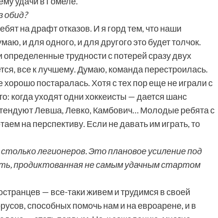
ему удачи в Гомеле.
з обид?
бят на драфт отказов. И я горд тем, что наши
аю, и для одного, и для другого это будет толчок.
и определенные трудности с потерей сразу двух
ется, все к лучшему. Думаю, команда перестроилась.
хорошо постаралась. Хотя с тех пор еще не играли с
то: когда уходят одни хоккеисты — дается шанс
ретендуют Левша, Левко, Камбович… Молодые ребята с
аем на перспективу. Если не давать им играть, то
столько легионеров. Это плановое усиление под
ть, продиктованная не самым удачным стартом
остранцев — все-таки живем и трудимся в своей
усов, способных помочь нам и на евроарене, и в