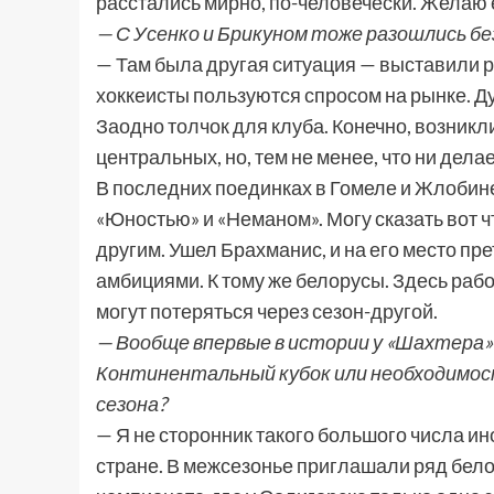
расстались мирно, по-человечески. Желаю 
— С Усенко и Брикуном тоже разошлись бе
— Там была другая ситуация — выставили ре
хоккеисты пользуются спросом на рынке. Дум
Заодно толчок для клуба. Конечно, возникл
центральных, но, тем не менее, что ни дела
В последних поединках в Гомеле и Жлобине 
«Юностью» и «Неманом». Могу сказать вот ч
другим. Ушел Брахманис, и на его место п
амбициями. К тому же белорусы. Здесь работ
могут потеряться через сезон-другой.
— Вообще впервые в истории у «Шахтера» 
Континентальный кубок или необходимос
сезона?
— Я не сторонник такого большого числа ин
стране. В межсезонье приглашали ряд белор