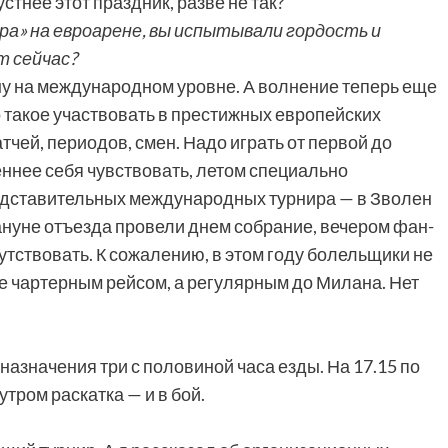
стнее этот праздник, разве не так?
ра» на евроарене, вы испытывали гордость и
т сейчас?
ну на международном уровне. А волнение теперь еще
о такое участвовать в престижных европейских
тчей, периодов, смен. Надо играть от первой до
еннее себя чувствовать, летом специально
едставительных международных турнира — в Зволен
ануне отъезда провели днем собрание, вечером фан-
утствовать. К сожалению, в этом году болельщики не
не чартерным рейсом, а регулярным до Милана. Нет
назначения три с половиной часа езды. На 17.15 по
тром раскатка — и в бой.