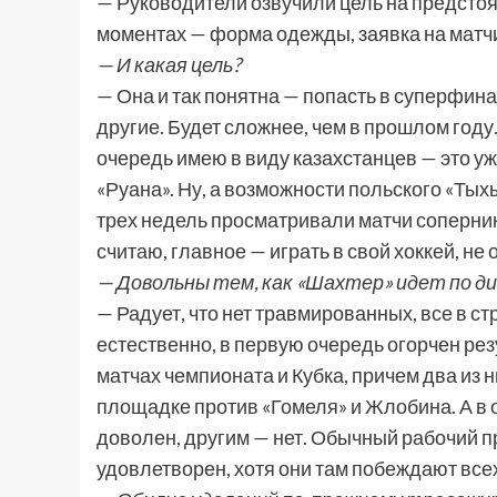
— Руководители озвучили цель на предстоя
моментах — форма одежды, заявка на матч
— И какая цель?
— Она и так понятна — попасть в суперфина
другие. Будет сложнее, чем в прошлом год
очередь имею в виду казахстанцев — это уж
«Руана». Ну, а возможности польского «Тых
трех недель просматривали матчи соперник
считаю, главное — играть в свой хоккей, не
— Довольны тем, как «Шахтер» идет по д
— Радует, что нет травмированных, все в ст
естественно, в первую очередь огорчен рез
матчах чемпионата и Кубка, причем два из н
площадке против «Гомеля» и Жлобина. А в о
доволен, другим — нет. Обычный рабочий п
удовлетворен, хотя они там побеждают все