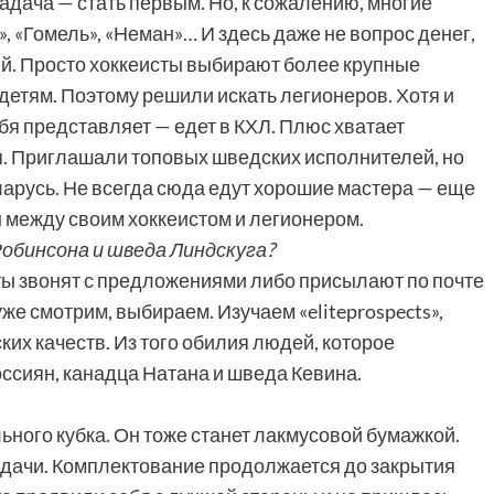
задача — стать первым. Но, к сожалению, многие
, «Гомель», «Неман»… И здесь даже не вопрос денег,
й. Просто хоккеисты выбирают более крупные
я детям. Поэтому решили искать легионеров. Хотя и
ебя представляет — едет в КХЛ. Плюс хватает
я. Приглашали топовых шведских исполнителей, но
ларусь. Не всегда сюда едут хорошие мастера — еще
ы между своим хоккеистом и легионером.
Робинсона и шведа Линдскуга?
ты звонят с предложениями либо присылают по почте
же смотрим, выбираем. Изучаем «eliteprospects»,
их качеств. Из того обилия людей, которое
ссиян, канадца Натана и шведа Кевина.
ьного кубка. Он тоже станет лакмусовой бумажкой.
адачи. Комплектование продолжается до закрытия