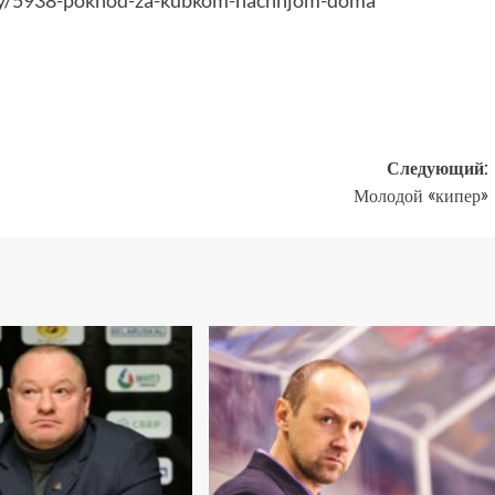
ndy/5938-pokhod-za-kubkom-nachnjom-doma
Следующий:
Молодой «кипер»