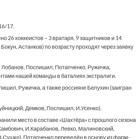
16/17.
 26 хоккеистов – 3 вратаря, 9 защитников и 14
Бокун, Астанков) по возрасту проходят через заявку
, Лобанов, Поспишил, Потапченко, Ружичка,
тами нашей команды в баталиях экстралиги.
спишил, Ружичка, а также россияне Белухин (заигран
Буйницкий, Демков, Поспишил, И.Усенко).
ранили место в составе «Шахтёра» с прошлого сезона
Камбович, И.Карабанов, Левко, Малиновский,
В.Сушко). Потапченко переведён в основу из фарм-