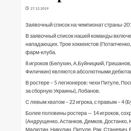
27.12.2019
Заявочный список на чемпионат страны-20
В заявочный список нашей команды включено
нападающих. Трое хоккеистов (Потапченко, 
фарм-клуба.
8 игроков (Белухин, А.Буйницкий, Гришанов
Филичкин) являются абсолютными дебютан
В ростере – 5 легионеров: чехи Питуле, По
за сборную Украины), Лобанов.
С левым хватом – 22 игрока, с правым – 4 (
Более половины ростера — 14 игроков, сох
(Андрущенко, Астанков, Демков, Достанко, 
Малютин, Никулин, Питуле, Рак, Станевич, 