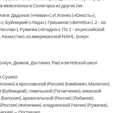
в межсезонье в Солигорск из других лиг.
лиги: Дадонов («Неман»), И.Усенко («Юность»),
), Буйницкий («Лида»), Гришанов («Витебск»). 2 – из
слав»), Ружичка («Кладно»). По 1 – из российской
, Казахстан), из американской NAHL: Бокун
окун, Демков, Достанко, Рак) и витебской школ
В.Сушко);
.Усенко) и ярославской (Россия) (Камбович, Малютин);
й (Буйницкий), гомельской (Потапченко), киевской
 (Белухин), архангельской (Россия) (Лобанов);
 (Россия) (Филичкин), кладненской (Чехия) (Ружичка),
(Чехия) — Поспишил.