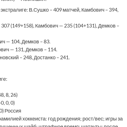
экстралиге: В.Сушко – 409 матчей, Камбович – 394,
307 (149+158), Камбович — 235 (104+131), Демков –
ч — 104, Демков – 83.
вич — 131, Демков – 114.
вский – 248, Достанко – 241.
ге:
, 8, 26)
, 0, 0)
0) Россия
фамилией хоккеиста: год рождения; рост/вес; игры за
пущенных шайб; штрафное время; шатауты; после