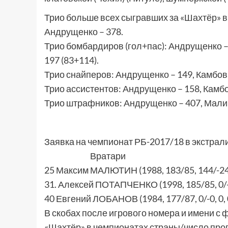
Трио больше всех сыгравших за «Шахтёр» в 
Андрущенко – 378.
Трио бомбардиров (гол+пас): Андрущенко – 
197 (83+114).
Трио снайперов: Андрущенко – 149, Камбови
Трио ассистентов: Андрущенко – 158, Камбо
Трио штрафников: Андрущенко – 407, Малино
Заявка на чемпионат РБ-2017/18 в экстрали
Вратари
25 Максим МАЛЮТИН (1988, 183/85, 144/-248
31. Алексей ПОТАПЧЕНКО (1998, 185/85, 0/-0
40 Евгений ЛОБАНОВ (1984, 177/87, 0/-0, 0, 
В скобах после игрового номера и имени с 
«Шахтёр» в чемпионатах страны/число про