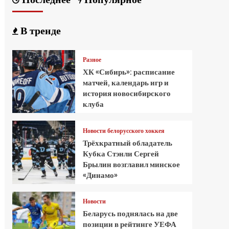
В тренде
Разное
ХК «Сибирь»: расписание
матчей, календарь игр и
история новосибирского
клуба
Новости белорусского хоккея
Трёхкратный обладатель
Кубка Стэнли Сергей
Брылин возглавил минское
«Динамо»
Новости
Беларусь поднялась на две
позиции в рейтинге УЕФА