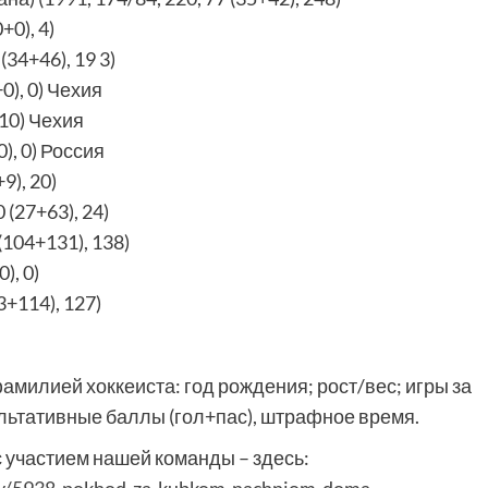
+0), 4)
34+46), 19 3)
), 0) Чехия
 10) Чехия
), 0) Россия
9), 20)
(27+63), 24)
104+131), 138)
), 0)
3+114), 127)
фамилией хоккеиста: год рождения; рост/вес; игры за
льтативные баллы (гол+пас), штрафное время.
с участием нашей команды – здесь: