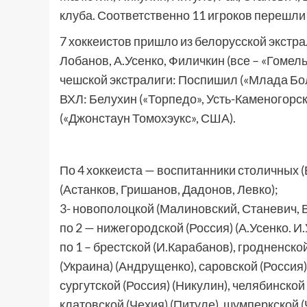
клуба. Соответственно 11 игроков перешли 
7 хоккеистов пришло из белорусской экстра
Лобанов, А.Усенко, Филичкин (все – «Гомель»
чешской экстралиги: Поспишил («Млада Боле
ВХЛ: Белухин («Торпедо», Усть-Каменогорск
(«Джонстаун Томохэукс», США).
По 4 хоккеиста — воспитанники столичных (Б
(Астанков, Гришанов, Дадонов, Левко);
3- новополоцкой (Малиновский, Станевич, 
по 2 — нижегородской (Россия) (А.Усенко. И
по 1 – брестской (И.Карабанов), гродненско
(Украина) (Андрущенко), саровской (Россия)
сургутской (Россия) (Никулин), челябинской
клатовской (Чехия) (Питуле), шумперкской 