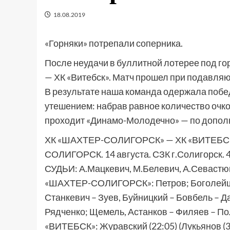
18.08.2019
«Горняки» потрепали соперника.
После неудачи в буллитной лотерее под го
— ХК «Витебск». Матч прошел при подавля
В результате наша команда одержала побед
утешением: набрав равное количество очко
проходит «Динамо-Молодечно» — по дополн
ХК «ШАХТЕР-СОЛИГОРСК» — ХК «ВИТЕБСК» — 1
СОЛИГОРСК. 14 августа. СЗК г.Солигорск. 4
СУДЬИ: А.Мацкевич, М.Белевич, А.Севастюк
«ШАХТЕР-СОЛИГОРСК»: Петров; Боголейша (
Станкевич – Зуев, Буйницкий – Бовбель – Д
Рядченко; Щемель, Астанков – Филяев – По
«ВИТЕБСК»: Журавский (22:05) (Лукьянов (37