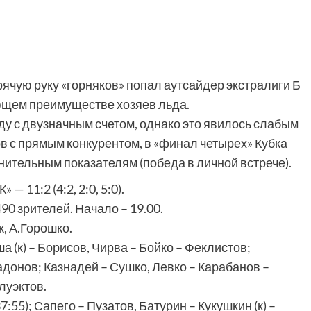
рячую руку «горняков» попал аутсайдер экстралиги Б
ющем преимуществе хозяев льда.
у с двузначным счетом, однако это явилось слабым
в с прямым конкурентом, в «финал четырех» Кубка
ительным показателям (победа в личной встрече).
1:2 (4:2, 2:0, 5:0).
90 зрителей. Начало – 19.00.
, А.Горошко.
к) – Борисов, Чирва – Бойко – Феклистов;
адонов; Казнадей – Сушко, Левко – Карабанов –
луэктов.
:55); Сапего – Пузатов, Батурин – Кукушкин (к) –