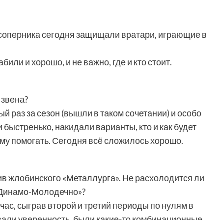
а соперника сегодня защищали вратари, играющие в
били и хорошо, и не важно, где и кто стоит.
 звена?
й раз за сезон (вышли в таком сочетании) и особо
 быстренько, накидали варианты, кто и как будет
кому помогать. Сегодня всё сложилось хорошо.
в жлобинского «Металлурга». Не расхолодится ли
«Динамо-Молодечно»?
час, сыграв второй и третий периоды по нулям в
вали уверенность, были какие-то комбинационные