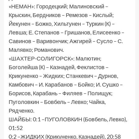
«НЕМАН»: Городецкий; Малиновский –
Крыскин, Бердников – Ремезов – Кислый;
Йекунен – Божко, Хильтунен – Туркин (К) –
Левша; Е. Степанов – Гришанов, Елисеенко –
Савинов – Варивончик; Ажгирей – Сусло – С.
Малявко; Романович.
«ШАХТЕР-СОЛИГОРСК»: Малютин;
Боголейша (К) – Казнадей, Феклистов –
Крикуненко – Жидких; Станкевич – Дурнов,
Камбович – И. Карабанов – Бойко; И. Сушко –
Борисов, Карабань – Филяев – Полищук;
Пуголовкин – Бовбель – Левко; Чайка,
Рядченко.
ШАЙБЫ: 0:1 –ПУГОЛОВКИН (Бовбель, Левко),
01:52
0:2 –ЖИДКИХ (Крикуненко, Казнадей), 20:58