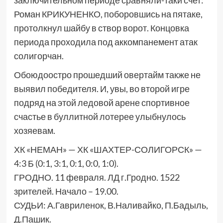
заключительном периоде сравняли-таки счет:
Роман КРИКУНЕНКО, поборовшись на пятаке,
протолкнул шайбу в створ ворот. Концовка
периода проходила под аккомпанемент атак
солигорчан.
Обоюдоостро прошедший овертайм также не
выявил победителя. И, увы, во второй игре
подряд на этой ледовой арене спортивное
счастье в буллитной лотерее улыбнулось
хозяевам.
ХК «НЕМАН» — ХК «ШАХТЕР-СОЛИГОРСК» —
4:3 Б (0:1, 3:1, 0:1, 0:0, 1:0).
ГРОДНО. 11 февраля. ЛД г.Гродно. 1522
зрителей. Начало – 19.00.
СУДЬИ: А.Гавриленок, В.Наливайко, П.Бадыль,
Д.Пашик.