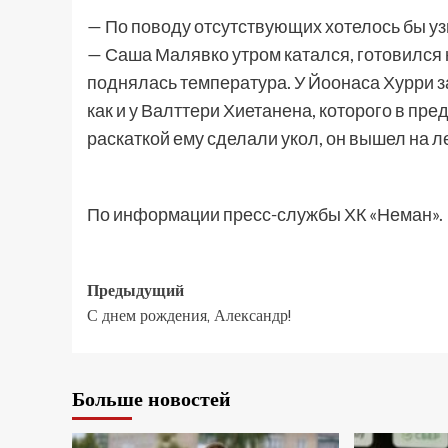
— По поводу отсутствующих хотелось бы уз
— Саша Малявко утром катался, готовился к
поднялась температура. У Йоонаса Хурри з
как и у Валттери Хиетанена, которого в пр
раскаткой ему сделали укол, он вышел на лед
По информации пресс-службы ХК «Неман».
Предыдущий
С днем рождения, Александр!
Больше новостей