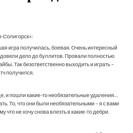
-Солигорск»:
шая игра получилась, боевая. Очень интересный
довели дело до буллитов. Провали полностью
айбы. Так безответственно выходить и играть –
атч получился.
е, и пошли какие-то необязательные удаления…
ть. То, что они были необязательными – я с вами
у что не хочу снова влезть в какие-то дебри.