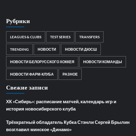
Рубрики
LEAGUES & CLUBS
TEST SERIES
TRANSFERS
TRENDING
НОВОСТИ
НОВОСТИ ДЮСШ
НОВОСТИ БЕЛОРУССКОГО ХОККЕЯ
НОВОСТИ КОМАНДЫ
НОВОСТИ ФАРМ-КЛУБА
РАЗНОЕ
Свежие записи
ХК «Сибирь»: расписание матчей, календарь игр и
история новосибирского клуба
Трёхкратный обладатель Кубка Стэнли Сергей Брылин
возглавил минское «Динамо»