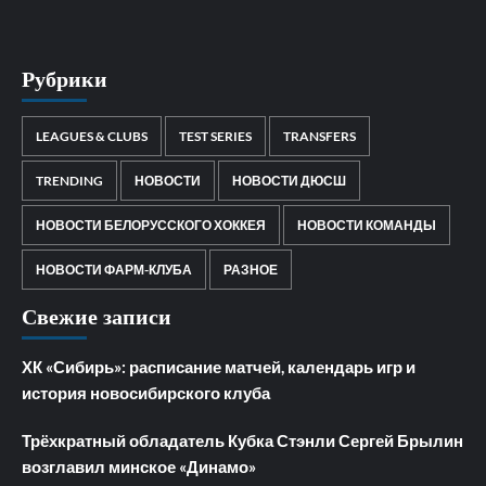
Рубрики
LEAGUES & CLUBS
TEST SERIES
TRANSFERS
TRENDING
НОВОСТИ
НОВОСТИ ДЮСШ
НОВОСТИ БЕЛОРУССКОГО ХОККЕЯ
НОВОСТИ КОМАНДЫ
НОВОСТИ ФАРМ-КЛУБА
РАЗНОЕ
Свежие записи
ХК «Сибирь»: расписание матчей, календарь игр и
история новосибирского клуба
Трёхкратный обладатель Кубка Стэнли Сергей Брылин
возглавил минское «Динамо»