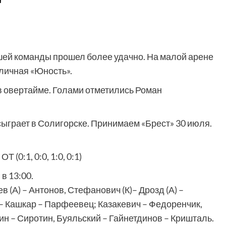
шей команды прошел более удачно. На малой арене
личная «Юность».
в овертайме. Голами отметились Роман
грает в Солигорске. Принимаем «Брест» 30 июля.
0:1, 0:0, 1:0, 0:1)
в 13:00.
(А) – Антонов, Стефанович (К)– Дрозд (А) –
– Кашкар – Парфеевец; Казакевич – Федоренчик,
н – Сиротин, Буяльский – Гайнетдинов – Кришталь.