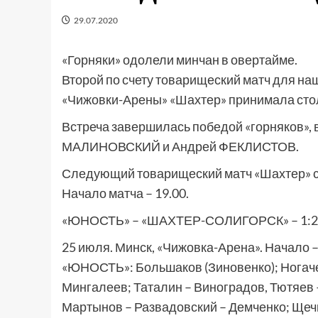
29.07.2020
«Горняки» одолели минчан в овертайме.
Второй по счету товарищеский матч для на
«Чижовки-Арены» «Шахтер» принимала сто
Встреча завершилась победой «горняков», 
МАЛИНОВСКИЙ и Андрей ФЕКЛИСТОВ.
Следующий товарищеский матч «Шахтер» сы
Начало матча – 19.00.
«ЮНОСТЬ» – «ШАХТЕР-СОЛИГОРСК» – 1:2 ОТ (
25 июля. Минск, «Чижовка-Арена». Начало – 
«ЮНОСТЬ»: Большаков (Зиновенко); Ногачев 
Мингалеев; Таталин – Виноградов, Тютяев 
Мартынов – Развадовский – Демченко; Щечи