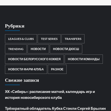
Рубрики
LEAGUES & CLUBS
TEST SERIES
TRANSFERS
TRENDING
НОВОСТИ
НОВОСТИ ДЮСШ
НОВОСТИ БЕЛОРУССКОГО ХОККЕЯ
НОВОСТИ КОМАНДЫ
НОВОСТИ ФАРМ-КЛУБА
РАЗНОЕ
Свежие записи
ХК «Сибирь»: расписание матчей, календарь игр и
история новосибирского клуба
Трёхкратный обладатель Кубка Стэнли Сергей Брылин