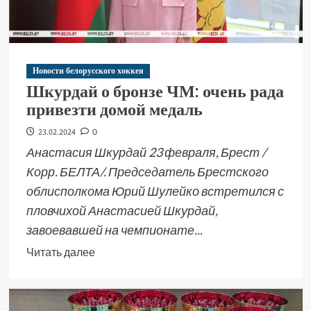
Новости белорусского хоккея
Шкурдай о бронзе ЧМ: очень рада
привезти домой медаль
23.02.2024
0
Анастасия Шкурдай 23 февраля, Брест /
Корр. БЕЛТА/. Председатель Брестского
облисполкома Юрий Шулейко встретился с
пловчихой Анастасией Шкурдай,
завоевавшей на чемпионате...
Читать далее